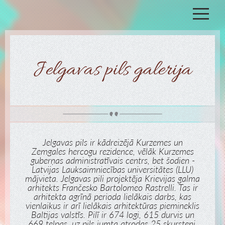
Sākums
Galerija
Atmiņas spēle
Jelgavas pils galerija
Jelgavas pils ir kādreizējā Kurzemes un
Zemgales hercogu rezidence, vēlāk Kurzemes
guberņas administratīvais centrs, bet šodien -
Latvijas Lauksaimniecības universitātes (LLU)
mājvieta. Jelgavas pili projektēja Krievijas galma
arhitekts Frančesko Bartolomeo Rastrelli. Tas ir
arhitekta agrīnā perioda lielākais darbs, kas
vienlaikus ir arī lielākais arhitektūras piemineklis
Baltijas valstīs. Pilī ir 674 logi, 615 durvis un
669 telpas, uz pils jumta atrodas 25 skursteņi.