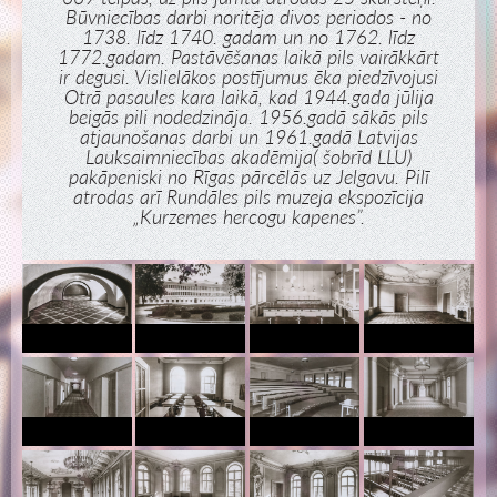
Būvniecības darbi noritēja divos periodos - no
1738. līdz 1740. gadam un no 1762. līdz
1772.gadam. Pastāvēšanas laikā pils vairākkārt
ir degusi. Vislielākos postījumus ēka piedzīvojusi
Otrā pasaules kara laikā, kad 1944.gada jūlija
beigās pili nodedzināja. 1956.gadā sākās pils
atjaunošanas darbi un 1961.gadā Latvijas
Lauksaimniecības akadēmija( šobrīd LLU)
pakāpeniski no Rīgas pārcēlās uz Jelgavu. Pilī
atrodas arī Rundāles pils muzeja ekspozīcija
„Kurzemes hercogu kapenes”.