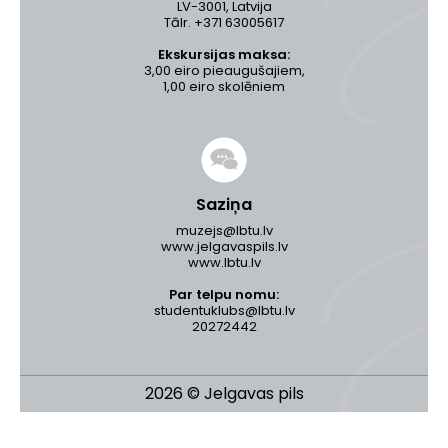
LV-3001, Latvija
Tālr. +371 63005617
Ekskursijas maksa:
3,00 eiro pieaugušajiem,
1,00 eiro skolēniem
Saziņa
muzejs@lbtu.lv
www.jelgavaspils.lv
www.lbtu.lv
Par telpu nomu:
studentuklubs@lbtu.lv
20272442
2026 © Jelgavas pils