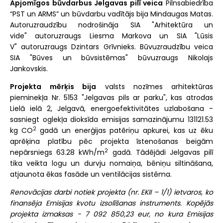
Apjomīgos būvdarbus Jelgavas pilī veica
Pilnsabiedrība
“PST un ARMS” un būvdarbu vadītājs bija Mindaugas Matas.
Autoruzraudzību nodrošināja SIA "Arhitektūra un
vide" autoruzraugs Liesma Markova un SIA "Lūsis
V" autoruzraugs Dzintars Grīvnieks. Būvuzraudzību veica
SIA "Būves un būvsistēmas" būvuzraugs Nikolajs
Jankovskis.
Projekta
mērķis bija
valsts nozīmes arhitektūras
pieminekļa Nr. 5153 "Jelgavas pils ar parku", kas atrodas
Lielā ielā 2, Jelgavā, energoefektivitātes uzlabošana -
sasniegt oglekļa dioksīda emisijas samazinājumu 131121.53
2
kg
CO
gadā un enerģijas patēriņu apkurei, kas uz ēku
aprēķina platību pēc projekta īstenošanas beigām
2
nepārsniegs 63.28 kWh/m
gadā. Tādējādi Jelgavas pilī
tika veikta logu un durvju nomaiņa, bēniņu siltināšana,
atjaunota ēkas fasāde un ventilācijas sistēma.
Renovācijas darbi notiek projekta (nr. EKII – 1/1) ietvaros, ko
finansēja Emisijas kvotu izsolīšanas instruments. Kopējās
projekta izmaksas - 7 092 850,23 eur, no kura Emisijas