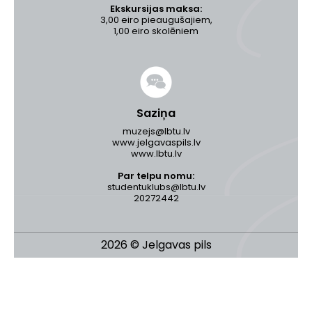
Ekskursijas maksa:
3,00 eiro pieaugušajiem,
1,00 eiro skolēniem
Saziņa
muzejs@lbtu.lv
www.jelgavaspils.lv
www.lbtu.lv
Par telpu nomu:
studentuklubs@lbtu.lv
20272442
2026 © Jelgavas pils