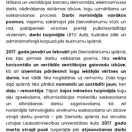
tīrīšana un ventilācijas kameru demontāža, elektrosmozes
darbi, vēdināšanas sistēmas izbūve, logu uzmērīšana un
saskaņošanas process.
Darbi norisinājās vairākos
posmos
, vispirms, sakārtojot pils Dienvidrietumu stūri, un
tad, pakāpeniski virzoties pretēji pulksteņrādītāja
virzienam,
darbi turpinājās
LBTU Aulā, Sudraba zālē un
administratīvajā korpusā pils Austrumu spārnā.
2017. gada janvārī un februārī
pils Dienvidrietumu spārnā,
kas bija pirmais darbu veikšanas posms, tika
veikta
horizontālo un vertikālo ventilācijas gaisvadu izbūve
,
kā arī
izņemtas pārdesmit logu iekšējās vērtnes un
durvis
, kas tālāk tika nogādātas uz remontu. Daļa logu
šajā spārnā tika pilnībā
nomainīti un uzstādīti jaun
i, bet
daļu - remontēja
. Tāpat
šajos mēnešos turpinājās
logu
aiļu apsekošana, siltumizolācijas materiālu saskaņošana
un siltināšanas darbu sagatavošana, kā arī
norisinājās tehnoloģisko atvērumu saskaņošana un izbūve
otrajā darbu posmā – pils Dienvidu spārnā, kur atrodas
Latvijas Lauksaimniecības universitātes Aula.
2017. gada
marta otrajā pusē
turpinājās pils
atjaunošanas darbi