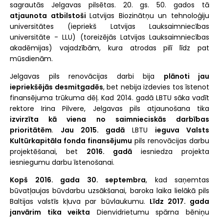
sagrautās Jelgavas pilsētas. 20. gs. 50. gados tā
atjaunota atbilstoši
Latvijas Biozinātņu un tehnoloģiju
universitātes (iepriekš Latvijas Lauksaimniecības
universitāte - LLU) (toreizējās Latvijas Lauksaimniecības
akadēmijas) vajadzībām, kura atrodas pilī līdz pat
mūsdienām.
Jelgavas pils renovācijas darbi bija
plānoti jau
iepriekšējās desmitgadēs
, bet nebija izdevies tos īstenot
finansējuma trūkuma dēļ. Kad 2014. gadā LBTU sāka vadīt
rektore Irina Pilvere, Jelgavas pils atjaunošana tika
izvirzīta kā viena no saimnieciskās darbības
prioritātēm
.
Jau 2015. gadā
LBTU
ieguva Valsts
Kultūrkapitāla fonda finansējumu
pils renovācijas darbu
projektēšanai, bet
2016. gadā
iesniedza projekta
iesniegumu darbu īstenošanai.
Kopš 2016. gada 30. septembra
, kad saņemtas
būvatļaujas būvdarbu uzsākšanai, baroka laika lielākā pils
Baltijas valstīs kļuva par būvlaukumu.
Līdz 2017. gada
janvārim tika veikta
Dienvidrietumu spārna bēniņu