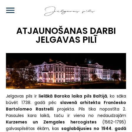
Skip
to
main
content
ATJAUNOŠANAS DARBI
JELGAVAS PILĪ
Jelgavas pils ir
lielākā Baroka laika pils Baltijā
, ko sāka
būvēt 1738. gadā pēc
slavenā arhitekta Frančesko
Bartolomeo Rastrelli
projekta. Pils tika nopostīta 2.
Pasaules kara laikā, taču ir viena no nedaudzajām
Kurzemes un Zemgales hercogistes
(1562-1795)
galvaspilsētas ēkām, kas
saglabājusies no 1944. gadā