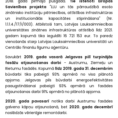
2018. gada pirmajā pusgadā.
Tie īstenoti Eiropas
Savienības projekta
"LLU un tās pārraudzībā esošo
zinātnisko institūciju pētniecības, attīstības infrastruktūras
un institucionālās kapacitātes stiprināšana" (Nr.
1.1.1.4./17/I/003). Atbilstoši tam, Latvijas Lauksaimniecības
universitātes zinātnes infrastruktūras attīstībā līdz 2021.
gadam kopumā tika ieguldīti 16 721 153 eur. To paredz
vienošanās starp Latvijas Lauksaimniecības universitāti un
Centrālo finanšu līgumu aģentūru.
Savukārt
2019. gada vasarā Jelgavas pilī turpinājās
fasāžu atjaunošanas darbi
- Austrumu, Ziemeļu un
Rietumu fasādēs. Kopumā
līdz 2019. gada 31. decembrim
būvdarbi tika pabeigti 93% apmērā no visa plānotā
apjoma. Jelgavas pils būvdarbi energoefektivitātes
paaugstināšanai pabeigti 93% apmērā un fasādes
atjaunošanas darbi 91% apmērā no plānotā apjoma.
2020. gada pavasarī
notika darbi Austrumu fasādes
galveno kāpņu atjaunošanā, bet
2020. gada decembrī
noslēdzās vērienīgie remontdarbi.