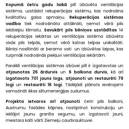
Kopumā četru gadu laikā
pilī izbūvēta ventilācijas
sistēma, uzstādot rekuperācijas sistēmu, kas nodrošina
kvalitatīvu gaisa apmaiņu.
Rekuperācijas sistēmas
vadība
tiek nodrošināta attālināti, ņemot vērā pils
iekštelpu klimatu.
Savukārt pils bēniņos uzstādītas
14
rekuperācijas iekārtas un ventilācijas sistēma izbūvēta
visās pils telpās, ņemot vērā katras telpas unikalitāti.
Bēniņi nosiltināti ar beramo vati un izbūvētas laipas, kas
turpmāk nodrošinās piekļuvi ventilācijas iekārtām.
Paralēli ventilācijas sistēmas izbūvei pilī ir izgatavotas un
atjaunotas 26 ārdurvis
un
6 balkona durvis
, kā arī
izgatavots 701 jauns logs
,
atjaunoti un restaurēti 79
logi
un
restaurēti 16 logi
. Tādējādi plānots ievērojami
samazināt ēkas siltumenerģijas zudumus.
Projekta ietvaros arī atjaunoti
četri pils balkoni,
Austrumu fasādes kāpnes, nostiprinot konstrukciju un
ieklājot jaunu granīta segumu, un izgatavoti jauni,
meistara kalti vārti Ziemeļu caurbrauktuvei.