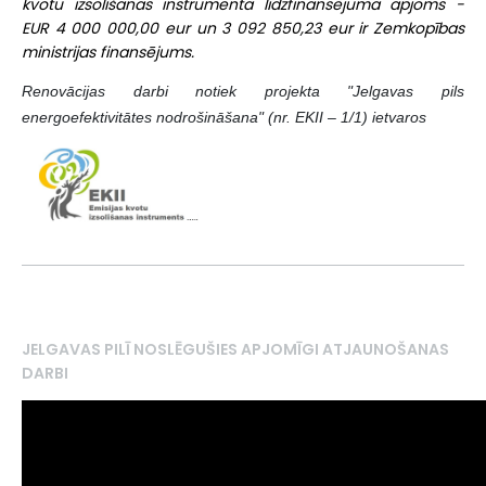
kvotu izsolīšanas instrumenta līdzfinansējuma apjoms -
EUR 4 000 000,00 eur un 3 092 850,23 eur ir Zemkopības
ministrijas finansējums.
Renovācijas darbi notiek projekta "Jelgavas pils
energoefektivitātes nodrošināšana" (nr. EKII – 1/1) ietvaros
JELGAVAS PILĪ NOSLĒGUŠIES APJOMĪGI ATJAUNOŠANAS
DARBI