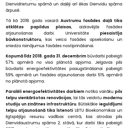
Dienvidrietumu spārnā un daļēji arī ēkas Dienvidu spārna
ārpusē.
Tā kā 2018. gada vasarā
Austrumu fasādes daļā tika
atklātas papildus plaisas
, aizkavējās fasādes
atjaunošanas darbi. Universitāte
piesaistīja
būvkonstruktoru
, kas veica fasādes apsekošanu un
sniedza risinājumus fasādes nostiprināšanai.
Kopumā līdz 2018. gada 31. decembrim
būvdarbi pabeigti
57% apmērā no visa plānotā apjoma. Jelgavas pils
būvdarbi energoefektivitātes paaugstināšanai pabeigti
59% apmērā un fasādes atjaunošanas darbi 51% apmērā
no plānotā apjoma.
Paralēli energoefektivitātes darbiem
notika vairāku
pils
telpu vienkāršotas renovācijas
, lai tās veidotu
modernu
studiju un zinātnes infrastruktūru
. Būtiskākie
ieguldījumi
telpu atjaunošanā tika īstenoti
LBTU Bioekonomikas un
ilgtspējīgo resursu vadības centrā, kas atrodas pils
Dienvidaustrumu spārna 2. stāvā, kur darbi tika pabeigti