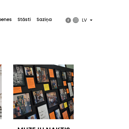
penes
Stāsti
Saziņa
LV
List additional actions